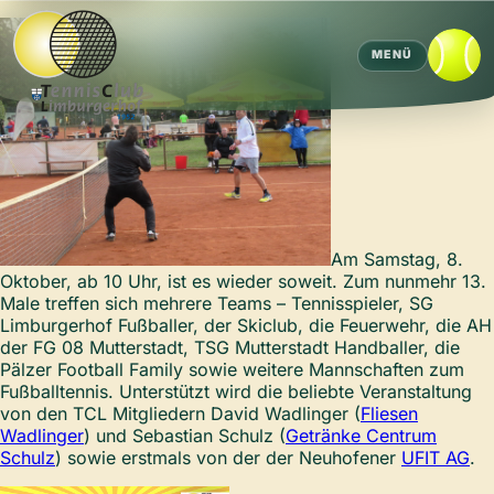
MENÜ
Am Samstag, 8.
Oktober, ab 10 Uhr, ist es wieder soweit. Zum nunmehr 13.
Male treffen sich mehrere Teams – Tennisspieler, SG
Limburgerhof Fußballer, der Skiclub, die Feuerwehr, die AH
der FG 08 Mutterstadt, TSG Mutterstadt Handballer, die
Pälzer Football Family sowie weitere Mannschaften zum
Fußballtennis. Unterstützt wird die beliebte Veranstaltung
von den TCL Mitgliedern David Wadlinger (
Fliesen
Wadlinger
) und Sebastian Schulz (
Getränke Centrum
Schulz
) sowie erstmals von der der Neuhofener
UFIT AG
.