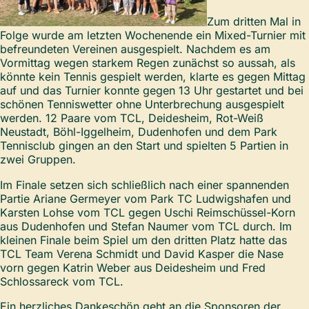
Zum dritten Mal in
Folge wurde am letzten Wochenende ein Mixed-Turnier mit
befreundeten Vereinen ausgespielt. Nachdem es am
Vormittag wegen starkem Regen zunächst so aussah, als
könnte kein Tennis gespielt werden, klarte es gegen Mittag
auf und das Turnier konnte gegen 13 Uhr gestartet und bei
schönen Tenniswetter ohne Unterbrechung ausgespielt
werden. 12 Paare vom TCL, Deidesheim, Rot-Weiß
Neustadt, Böhl-Iggelheim, Dudenhofen und dem Park
Tennisclub gingen an den Start und spielten 5 Partien in
zwei Gruppen.
Im Finale setzen sich schließlich nach einer spannenden
Partie Ariane Germeyer vom Park TC Ludwigshafen und
Karsten Lohse vom TCL gegen Uschi Reimschüssel-Korn
aus Dudenhofen und Stefan Naumer vom TCL durch. Im
kleinen Finale beim Spiel um den dritten Platz hatte das
TCL Team Verena Schmidt und David Kasper die Nase
vorn gegen Katrin Weber aus Deidesheim und Fred
Schlossareck vom TCL.
Ein herzliches Dankeschön geht an die Sponsoren der