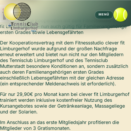
MENÜ
Update Kooperation mit dem Fitnessstudio clever
fit Limburgerhof – nun auch gültig für Familienangehörige
ersten Grades sowie Lebensgefährten
Der Kooperationsvertrag mit dem Fitnessstudio clever fit
Limburgerhof wurde aufgrund der großen Nachfrage
erneut erweitert und bietet nun nicht nur den Mitgliedern
des Tennisclub Limburgerhof und des Tennisclub
Mutterstadt besondere Konditionen an, sondern zusätzlich
auch deren Familienangehörigen ersten Grades
einschließlich Lebensgefährten mit der gleichen Adresse
(ein entsprechender Meldenachweis ist erforderlich).
Für nur 29,90€ pro Monat kann bei clever fit Limburgerhof
trainiert werden inklusive kostenfreier Nutzung des
Kursangebotes sowie der Getränkeanlage, Massageliege
und der Solarien.
Im Anschluss an das erste Mitgliedsjahr profitieren die
Mitglieder von 3 Gratismonaten.