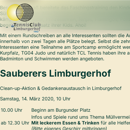
Besonderen Spaß bereitete das Faschingstraining den Kindern
Süßigkeiten füllen. Aber Vorsicht! In der zweiten „Halbzeit
kämpften sich Ritter, Prinzessinnen, Ninjas, Flamingos, Po
begeistert vom Einsatz ihrer Kids. Ahoi!
Mit einem Rundschreiben an alle Interessenten sollten di
innerhalb von zwei Tagen alle Plätze belegt. Selbst die ze
Interessenten eine Teilnahme am Sportcamp ermöglicht wer
Kurpfalz, TG04 Judo und natürlich TCL Tennis haben ihre ak
Badminton und Schwimmen werden angeboten.
Sauberers Limburgerhof
Clean-up-Aktion & Gedankenaustausch in Limburgerhof
Samstag, 14. März 2020, 10 Uhr
10.00 Uhr
Beginn am Burgunder Platz
Infos und Spiele rund ums Thema Müllvermei
ab 12.30 Uhr
Mit leckerem Essen & Trinken
für alle Helfer
(Bitte eigenes
Geschirr mitbringen)