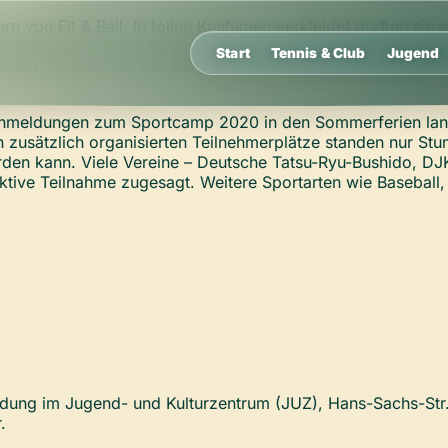
 von Fit & Ball. In tollen Kostümen verkleidet durften sie 
“ waren nicht nur die Hindernisse zu bewältigen. Zusätzlich
Start
Tennis & Club
Jugend
lizisten, Piraten und weitere „Superhelden“ dem Ziel entge
e Anmeldungen zum Sportcamp 2020 in den Sommerferien lang
hn zusätzlich organisierten Teilnehmerplätze standen nur St
den kann. Viele Vereine – Deutsche Tatsu-Ryu-Bushido, DJK
tive Teilnahme zugesagt. Weitere Sportarten wie Baseball, 
dung im Jugend- und Kulturzentrum (JUZ), Hans-Sachs-Str.
.