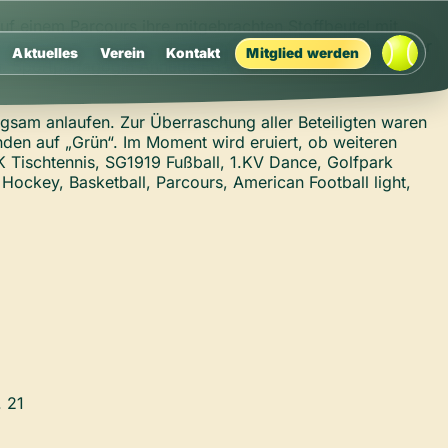
auf einem Parcours ihre mitgebrachten Stoffbeutel mit
 galt es, fliegenden „Kanonenkugeln“ auszuweichen. Tapfer
Aktuelles
Verein
Kontakt
Mitglied werden
gen. Sportpädagogin Annette Egartner und ihr Team waren
sam anlaufen. Zur Überraschung aller Beteiligten waren
unden auf „Grün“. Im Moment wird eruiert, ob weiteren
 Tischtennis, SG1919 Fußball, 1.KV Dance, Golfpark
Hockey, Basketball, Parcours, American Football light,
 21