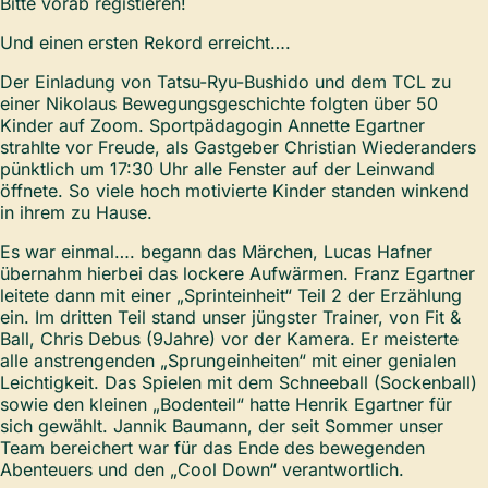
Bitte vorab registieren!
Und einen ersten Rekord erreicht….
Der Einladung von Tatsu-Ryu-Bushido und dem TCL zu
einer Nikolaus Bewegungsgeschichte folgten über 50
Kinder auf Zoom. Sportpädagogin Annette Egartner
strahlte vor Freude, als Gastgeber Christian Wiederanders
pünktlich um 17:30 Uhr alle Fenster auf der Leinwand
öffnete. So viele hoch motivierte Kinder standen winkend
in ihrem zu Hause.
Es war einmal…. begann das Märchen, Lucas Hafner
übernahm hierbei das lockere Aufwärmen. Franz Egartner
leitete dann mit einer „Sprinteinheit“ Teil 2 der Erzählung
ein. Im dritten Teil stand unser jüngster Trainer, von Fit &
Ball, Chris Debus (9Jahre) vor der Kamera. Er meisterte
alle anstrengenden „Sprungeinheiten“ mit einer genialen
Leichtigkeit. Das Spielen mit dem Schneeball (Sockenball)
sowie den kleinen „Bodenteil“ hatte Henrik Egartner für
sich gewählt. Jannik Baumann, der seit Sommer unser
Team bereichert war für das Ende des bewegenden
Abenteuers und den „Cool Down“ verantwortlich.