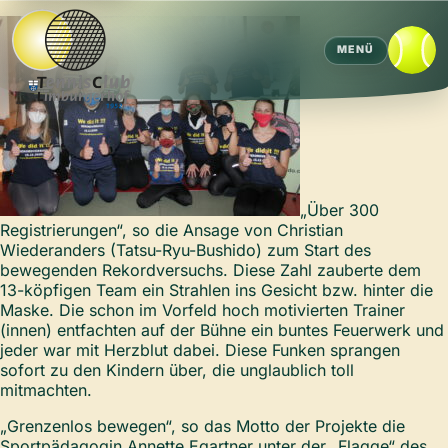
MENÜ
„Über 300
Registrierungen“, so die Ansage von Christian
Wiederanders (Tatsu-Ryu-Bushido) zum Start des
bewegenden Rekordversuchs. Diese Zahl zauberte dem
13-köpfigen Team ein Strahlen ins Gesicht bzw. hinter die
Maske. Die schon im Vorfeld hoch motivierten Trainer
(innen) entfachten auf der Bühne ein buntes Feuerwerk und
jeder war mit Herzblut dabei. Diese Funken sprangen
sofort zu den Kindern über, die unglaublich toll
mitmachten.
„Grenzenlos bewegen“, so das Motto der Projekte die
Sportpädagogin Annette Egartner unter der „Flagge“ des