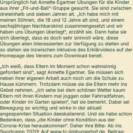
Ursprünglich hat Annette Egartner Übungen für die Kinder
aus ihrer „Fit-und-Ball“-Gruppe gesucht. Sie sind zwischen
dreieinhalb und sieben Jahren alt. „Ich habe mich mit
meinen Söhnen, die 18 und 12 Jahre alt sind, und einem
sechsjährigen Nachbarskind zusammengesetzt und wir
haben uns Übungen überlegt“, erzählt sie. Dann habe sie
sich überlegt, dass es doch sehr sinnvoll wäre, diese
Übungen allen Interessierten zur Verfügung zu stellen und
so stehen sie inzwischen inklusive des Erklärvideos auf der
Homepage des Vereins zum Download bereit.
„Ich weiß, dass Eltern im Moment schon wahnsinnig
gefordert sind“, sagt Annette Egartner. Sie müssen sich
neben ihrer eigenen Arbeit auch noch um die Schule zu
Hause kümmern. Trotzdem müsse sie die Eltern mehr ins
Gebet nehmen. „Ich sehe bei dem schönen Wetter kaum
Eltern mit ihren Kindern mal joggen oder Fahrradfahren,
oder Kinder im Garten spielen“, hat sie bemerkt. Dabei sei
Bewegung so wichtig und wirke in der aktuell
angespannten Situation deeskalierend. Und sie habe schon
Bedenken, dass „die Kinder ohne Kondition aus der
Corona-Krise herauskommen“. Daher ihre Bitte: Ab ins
Sportcamp 2020! Auf www.tc-limburgerhof.de, Beitrag: