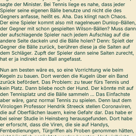
sagte der Minister. Bei Tennis liege es nahe, dass jeder
Spieler seine eigenen Bälle benutze und nicht die des
Gegners anfasse, heißt es. Aha. Das klingt nach Chaos.
Der eine Spieler kommt also mit nagelneuen Dunlop-Bällen,
der Gegner mit schon gespielten Wilson-Bällen? Muss dann
der aufschlagende Spieler nach jedem Aufschlag auf die
andere Seite dackeln und die Bälle holen? Denn: Spielt der
Gegner die Bälle zurück, berühren diese ja die Saiten auf
dem Schläger. Zupft der Spieler dann seine Saiten zurecht,
hat er ja indirekt den Ball angefasst.
Nun am besten wäre es, so eine Vorrichtung wie beim
Kegeln zu bauen. Dort werden die Kugeln über ein Band
zurück befördert. Das Problem: zu teuer fürs Tennis und
kein Platz. Dann bliebe noch der Hund. Der könnte mit auf
den Tennisplatz und die Bälle sammeln … Das Einfachste
aber wäre, ganz normal Tennis zu spielen. Denn laut dem
Virologen Professor Hendrik Streeck stellen Coronaviren,
die auf Oberflächen lauern, keine Gefahr dar. Das habe er
bei seiner Studie in Heinsberg herausgefunden. Dort habe
er erforscht, dass die Viren, die sie auf Handys,
Fernbedienungen, Türgriffen als Proben genommen hätten,